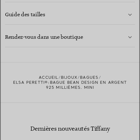
Guide des tailles
CONTACTEZ-NOUS
EN SAVOIR PLUS
Rendez-vous dans une boutique
EN SAVOIR PLUS
ACCUEIL
BIJOUX
BAGUES
TROUVEZ LA BOUTIQUE LA PLUS PROCHE
ELSA PERETTI®:BAGUE BEAN DESIGN EN ARGENT
925 MILLIÈMES. MINI
Dernières nouveautés Tiffany