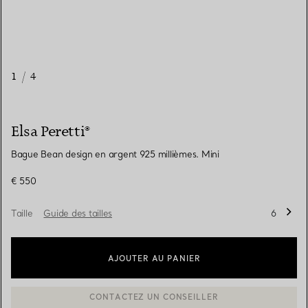
1
/
4
Elsa Peretti®
Bague Bean design en argent 925 millièmes. Mini
€ 550
Taille
Guide des tailles
6
AJOUTER AU PANIER
BOOK AN APPOINTMENT