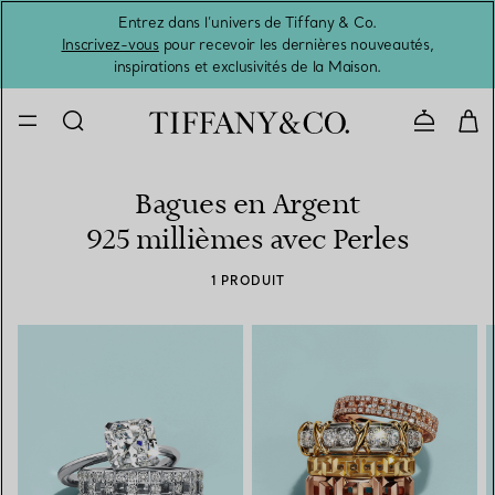
Entrez dans l’univers de Tiffany & Co.
L’été 
Inscrivez-vous
pour recevoir les dernières nouveautés,
inspirations et exclusivités de la Maison.
Contacte
Bagues en Argent
925 millièmes avec Perles
1 PRODUIT