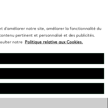
s et exclusivités de la Maison.
Contactez-nous
Connectez-vous
t d’améliorer notre site, améliorer la fonctionnalité du
 contenu pertinent et personnalisé et des publicités.
nsulter notre
Politique relative aux Cookies.