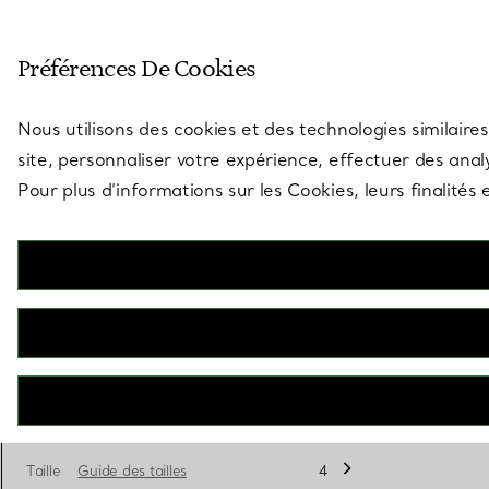
Entrez dans l’univers de Tiff
Préférences De Cookies
Aller à la page des boutiques
Nous utilisons des cookies et des technologies similaires
site, personnaliser votre expérience, effectuer des analy
Pour plus d’informations sur les Cookies, leurs finalité
Tiffany Forever
Alliance en platine 950 millièmes. Largeur : 3 mm
€ 1.550
Style de bande
Platine 950 millièmes
Taille
Guide des tailles
4