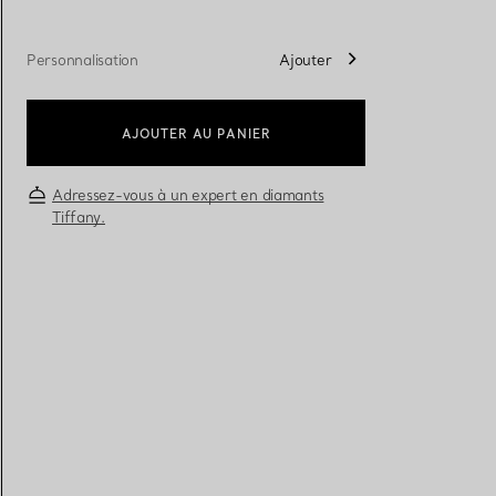
Personnalisation
Ajouter
Alliances pour femme
Alliances pour hommes
AJOUTER AU PANIER
Prenez
rendez-vous
avec un 
Adressez-vous à un expert en diamants
Tiffany.