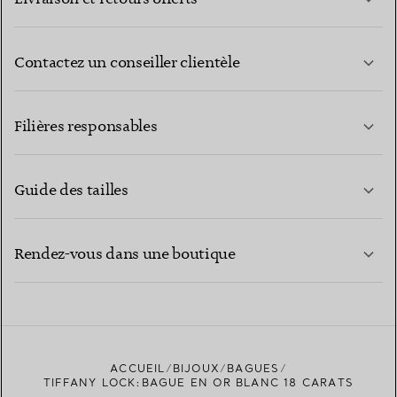
Contactez un conseiller clientèle
EN SAVOIR PLUS
Filières responsables
Guide des tailles
CONTACTEZ-NOUS
EN SAVOIR PLUS
Rendez-vous dans une boutique
EN SAVOIR PLUS
ACCUEIL
BIJOUX
BAGUES
TROUVEZ LA BOUTIQUE LA PLUS PROCHE
TIFFANY LOCK:BAGUE EN OR BLANC 18 CARATS