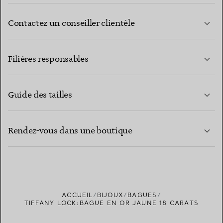
Contactez un conseiller clientèle
EN SAVOIR PLUS
Filières responsables
Guide des tailles
CONTACTEZ-NOUS
EN SAVOIR PLUS
Rendez-vous dans une boutique
EN SAVOIR PLUS
ACCUEIL
BIJOUX
BAGUES
TROUVEZ LA BOUTIQUE LA PLUS PROCHE
TIFFANY LOCK:BAGUE EN OR JAUNE 18 CARATS