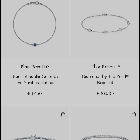
2 Matériaux
Elsa Peretti®
Elsa Peretti®
Bracelet Saphir Color by
Diamonds by The Yard®
the Yard en platine
Bracelet
950 millièmes
€ 1.450
€ 10.500
Bracelet Rivière de diamants ave
Bra