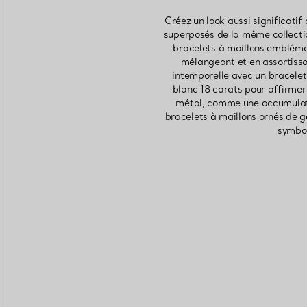
Créez un look aussi significati
superposés de la même collectio
bracelets à maillons embléma
mélangeant et en assortissa
intemporelle avec un bracelet
blanc 18 carats pour affirmer
métal, comme une accumulatio
bracelets à maillons ornés de g
symbol