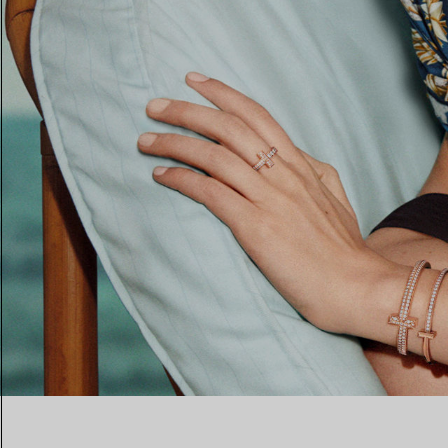
Alliances pour femme
Alliances pour hommes
Prenez
rendez-vous
avec un 