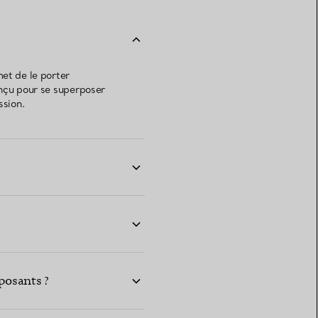
et de le porter
onçu pour se superposer
ssion.
posants ?