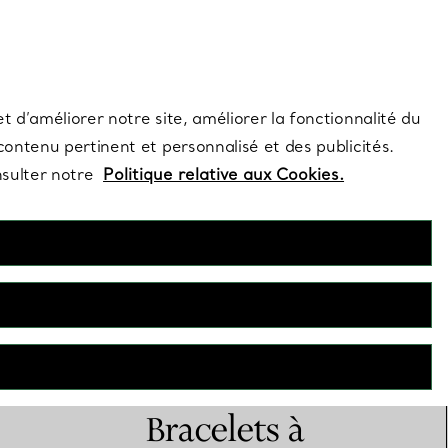
s et exclusivités de la Maison.
Contactez-nous
Connectez-vo
t d’améliorer notre site, améliorer la fonctionnalité du
 contenu pertinent et personnalisé et des publicités.
nsulter notre
Politique relative aux Cookies.
Bracelets à