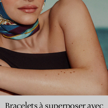
Bagues pour couples
Bagues Eternité
expert en diamants Tiffany.
Bracelets à superposer avec