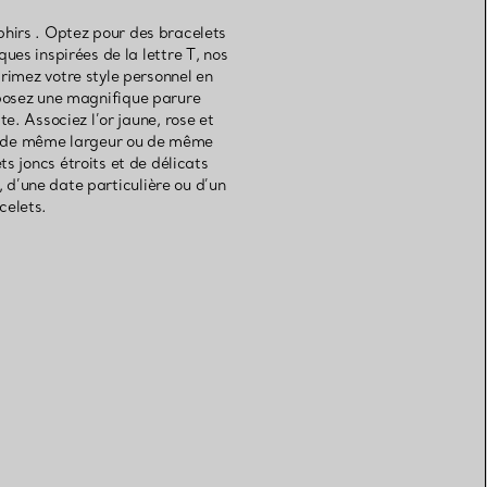
phirs . Optez pour des bracelets
es inspirées de la lettre T, nos
imez votre style personnel en
mposez une magnifique parure
. Associez l’or jaune, rose et
tes de même largeur ou de même
 joncs étroits et de délicats
 d’une date particulière ou d’un
celets.