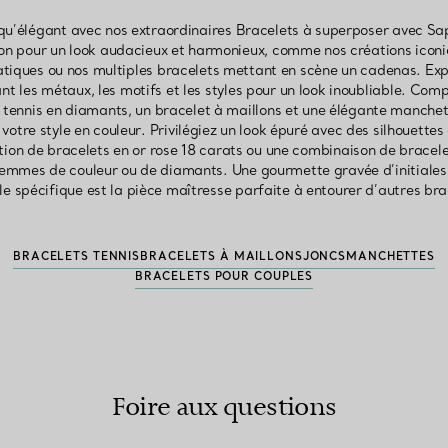
f qu’élégant avec nos extraordinaires Bracelets à superposer avec Sa
n pour un look audacieux et harmonieux, comme nos créations iconiqu
tiques ou nos multiples bracelets mettant en scène un cadenas. Expr
nt les métaux, les motifs et les styles pour un look inoubliable. Co
 tennis en diamants, un bracelet à maillons et une élégante manchette
 votre style en couleur. Privilégiez un look épuré avec des silhouet
n de bracelets en or rose 18 carats ou une combinaison de bracelets
emmes de couleur ou de diamants. Une gourmette gravée d’initiales,
e spécifique est la pièce maîtresse parfaite à entourer d’autres bra
BRACELETS TENNIS
BRACELETS À MAILLONS
JONCS
MANCHETTES
BRACELETS POUR COUPLES
Foire aux questions