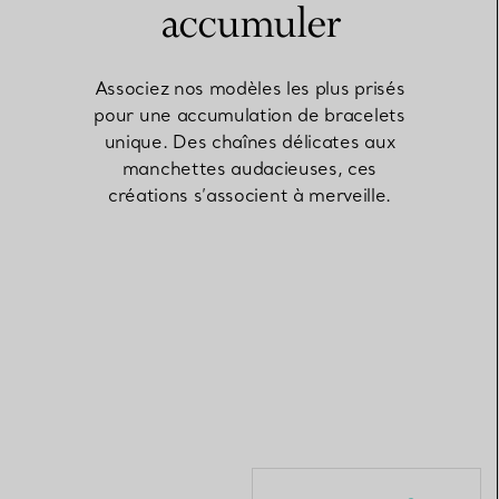
accumuler
Elsa Peretti®
Comment assortir alliance et
Associez nos modèles les plus prisés
bague de fiançailles
pour une accumulation de bracelets
unique. Des chaînes délicates aux
manchettes audacieuses, ces
créations s’associent à merveille.