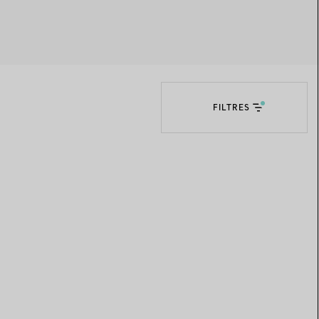
Elsa Peretti®
Comment assortir alliance et
bague de fiançailles
FILTRES