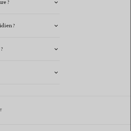
ure ?
idien ?
 ?
T