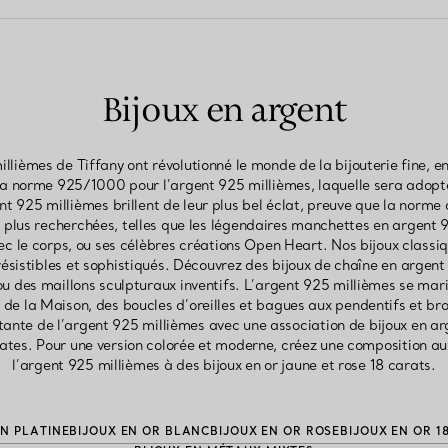
Bijoux en argent
illièmes de Tiffany ont révolutionné le monde de la bijouterie fine, e
 la norme 925/1000 pour l’argent 925 millièmes, laquelle sera adopté
nt 925 millièmes brillent de leur plus bel éclat, preuve que la norme
 plus recherchées, telles que les légendaires manchettes en argent 9
vec le corps, ou ses célèbres créations Open Heart. Nos bijoux class
rrésistibles et sophistiqués. Découvrez des bijoux de chaîne en argent
u des maillons sculpturaux inventifs. L’argent 925 millièmes se ma
e la Maison, des boucles d’oreilles et bagues aux pendentifs et br
tante de l’argent 925 millièmes avec une association de bijoux en a
ates. Pour une version colorée et moderne, créez une composition a
l’argent 925 millièmes à des bijoux en or jaune et rose 18 carats.
EN PLATINE
BIJOUX EN OR BLANC
BIJOUX EN OR ROSE
BIJOUX EN OR 1