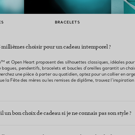
ES
BRACELETS
5 millièmes choisir pour un cadeau intemporel ?
y™ et Open Heart proposent des silhouettes classiques, idéales pou
 bagues, pendentifs, bracelets et boucles d’oreilles garantit un choi
erchez une pièce à porter au quotidien, optez pour un collier en arg
que la Fête des mères ou les remises de diplôme, trouvez l’inspiration 
il un bon choix de cadeau si je ne connais pas son style ?