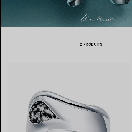
Alliances pour femme
Alliances pour hommes
2 PRODUITS
Prenez
rendez-vous
avec un 