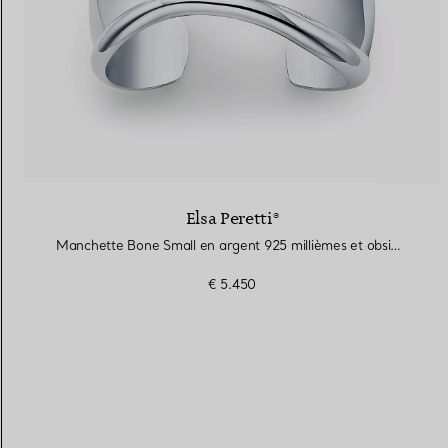
Elsa Peretti®
Manchette Bone Small en argent 925 millièmes et obsidienne flocon de neige
€ 5.450