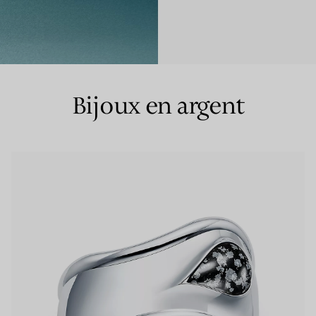
Bagues pour couples
Bagues Eternité
Bijoux en argent
expert en diamants Tiffany.