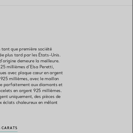
n tant que première société
e plus tard par les États-Unis.
 d’origine demeure la meilleure.
25 millièmes d’Elsa Peretti,
iques avec plaque cœur en argent
 925 millièmes, avec le maillon
rie parfaitement aux diamants et
acelets en argent 925 millièmes.
rgent uniquement, des pièces de
ux éclats chaleureux en mêlant
8 CARATS