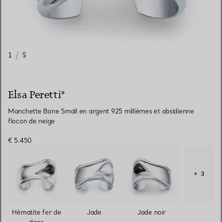
1
/
5
Elsa Peretti®
Manchette Bone Small en argent 925 millièmes et obsidienne
flocon de neige
€ 5.450
+ 3
Hématite fer de
Jade
Jade noir
tigre