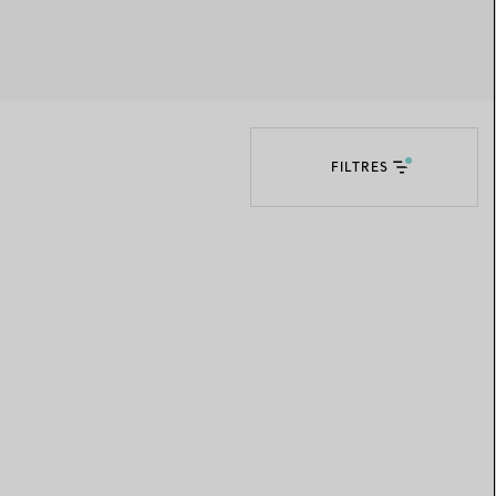
Elsa Peretti®
Comment assortir alliance et
bague de fiançailles
FILTRES