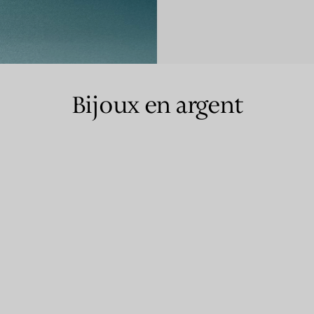
Bagues pour couples
Bagues Eternité
Bijoux en argent
expert en diamants Tiffany.