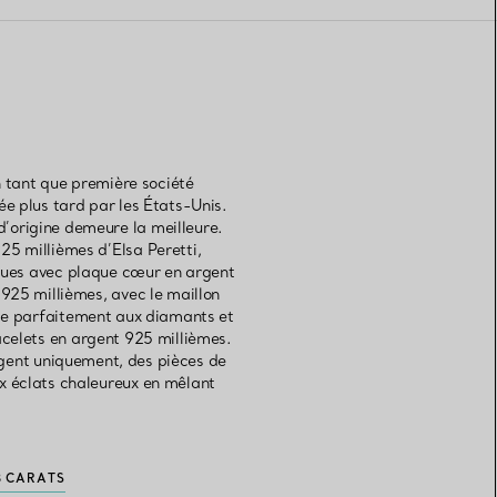
n tant que première société
e plus tard par les États-Unis.
 d’origine demeure la meilleure.
25 millièmes d’Elsa Peretti,
iques avec plaque cœur en argent
 925 millièmes, avec le maillon
rie parfaitement aux diamants et
acelets en argent 925 millièmes.
rgent uniquement, des pièces de
ux éclats chaleureux en mêlant
8 CARATS