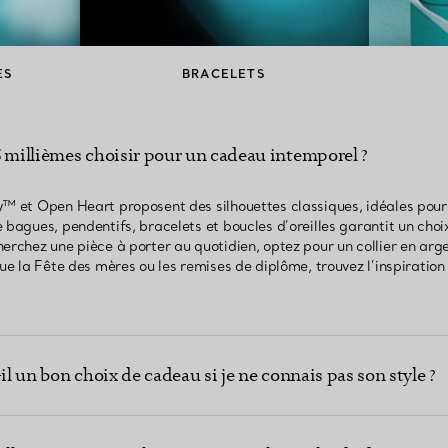
ES
BRACELETS
5 millièmes choisir pour un cadeau intemporel ?
y™ et Open Heart proposent des silhouettes classiques, idéales pou
 bagues, pendentifs, bracelets et boucles d’oreilles garantit un choi
erchez une pièce à porter au quotidien, optez pour un collier en arg
que la Fête des mères ou les remises de diplôme, trouvez l’inspiration 
il un bon choix de cadeau si je ne connais pas son style ?