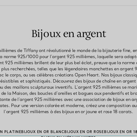
Bijoux en argent
illièmes de Tiffany ont révolutionné le monde de la bijouterie fine, e
 la norme 925/1000 pour l’argent 925 millièmes, laquelle sera adopté
nt 925 millièmes brillent de leur plus bel éclat, preuve que la norme
 plus recherchées, telles que les légendaires manchettes en argent 9
vec le corps, ou ses célèbres créations Open Heart. Nos bijoux class
rrésistibles et sophistiqués. Découvrez des bijoux de chaîne en argent
u des maillons sculpturaux inventifs. L’argent 925 millièmes se ma
e la Maison, des boucles d’oreilles et bagues aux pendentifs et br
tante de l’argent 925 millièmes avec une association de bijoux en a
ates. Pour une version colorée et moderne, créez une composition a
l’argent 925 millièmes à des bijoux en or jaune et rose 18 carats.
EN PLATINE
BIJOUX EN OR BLANC
BIJOUX EN OR ROSE
BIJOUX EN OR 1