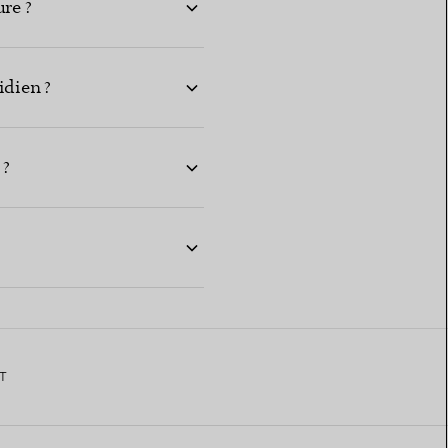
ure ?
idien ?
 ?
T