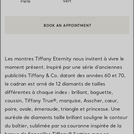
Vert
Perle
BOOK AN APPOINTMENT
CONTACTER UN CONSEILLER CLIENT OU PRENDRE RENDEZ-V
Les montres Tiffany Eternity nous invitent à vivre le
moment présent. Inspiré par une série d’anciennes
publicités Tiffany & Co. datant des années 60 et 70,
le cadran est orné de 12 diamants de tailles
différentes à chaque index : brillant, baguette,
coussin, Tiffany True®, marquise, Asscher, cœur,
poire, ovale, émeraude, triangle et princesse. Une
auréole de diamants taille brillant souligne le contour
du boîtier, sublimée par sa couronne inspirée de la
bague de fiançailles Tiffany® Setting avec sa