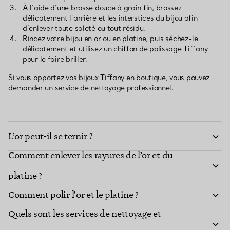
À l’aide d’une brosse douce à grain fin, brossez
délicatement l’arrière et les interstices du bijou afin
d’enlever toute saleté ou tout résidu.
Rincez votre bijou en or ou en platine, puis séchez-le
délicatement et utilisez un chiffon de polissage Tiffany
pour le faire briller.
Si vous apportez vos bijoux Tiffany en boutique, vous pouvez
demander un service de nettoyage professionnel.
L’or peut-il se ternir ?
Comment enlever les rayures de l’or et du
Oui, l’or peut se ternir et se rayer avec le temps. Pour
préserver l’éclat de vos bijoux en or, évitez de les exposer aux
platine ?
agents de blanchiment et autres produits de nettoyage qui
Seul le polissage peut enlever les rayures de l’or et du platine.
entraîneront rapidement une décoloration de l’or, voire
Comment polir l’or et le platine ?
Cependant, au fil du temps, les rayures fines développent une
éventuellement sa désintégration. Nous vous recommandons
patine qui apporte aux bijoux une beauté unique, symbole de
de ranger vos bijoux en or en lieu sûr lors des activités
Quels sont les services de nettoyage et
Nous vous conseillons de vous adresser à un professionnel pour
leur vécu. Le polissage est un processus qui élimine du métal et
suivantes :
le polissage des objets en or 18 carats et en platine
doit, par conséquent, être réalisé seulement de manière très