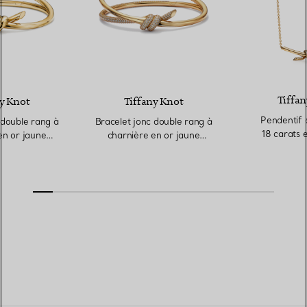
Tiffan
y Knot
Tiffany Knot
Pendentif 
 double rang à
Bracelet jonc double rang à
18 carats 
en or jaune
charnière en or jaune
arats
18 carats et diamants