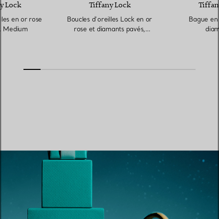
y Lock
Tiffany Lock
Tiffan
lles en or rose
Boucles d’oreilles Lock en or
Bague en 
s. Medium
rose et diamants pavés,
diam
Small