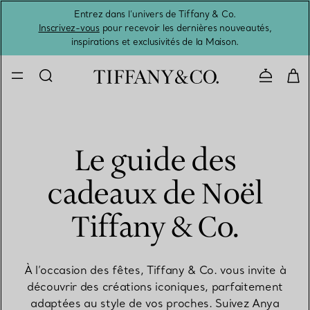
Entrez dans l’univers de Tiffany & Co.
L’été 
Inscrivez-vous
pour recevoir les dernières nouveautés,
inspirations et exclusivités de la Maison.
Contacte
Le guide des
cadeaux de Noël
Tiffany & Co.
À l’occasion des fêtes, Tiffany & Co. vous invite à
découvrir des créations iconiques, parfaitement
adaptées au style de vos proches. Suivez Anya