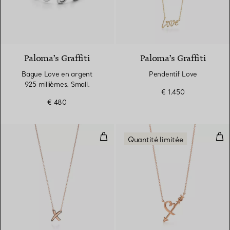
Paloma’s Graffiti
Paloma’s Graffiti
Bague Love en argent
Pendentif Love
925 millièmes. Small.
€ 1.450
€ 480
Pendentif X
Pen
Quantité limitée
2 Matériaux