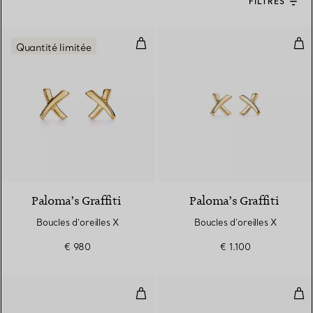
FILTRES
Boucles d’oreilles X
Bouc
Quantité limitée
Paloma’s Graffiti
Paloma’s Graffiti
Boucles d’oreilles X
Boucles d’oreilles X
€ 980
€ 1.100
Boucles d’oreilles X
Bag