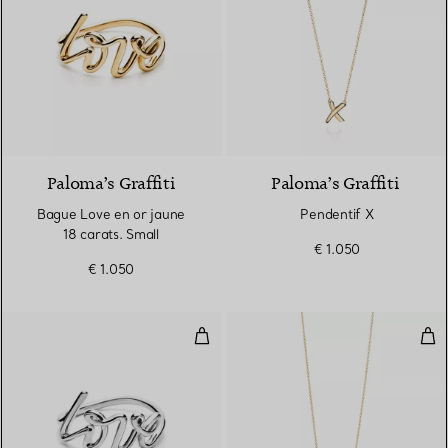
2 Matériaux
Paloma’s Graffiti
Paloma’s Graffiti
Bague Love en or jaune
Pendentif X
18 carats. Small
€ 1.050
€ 1.050
Bague Love en argent 925 millièm
Pen