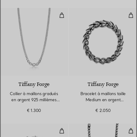
Collier à maillons gradués en arge
Brac
Tiffany Forge
Tiffany Forge
Collier à maillons gradués
Bracelet à maillons taille
en argent 925 millièmes
Medium en argent
ultra poli
925 millièmes noirci
€ 1.300
€ 2.050
Bracelet à maillons taille Medium
Coll