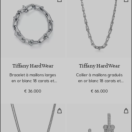
3 Matériaux
Tiffany HardWear
Tiffany HardWear
Bracelet à maillons larges
Collier à maillons gradués
en or blanc 18 carats et
en or blanc 18 carats et
diamants
diamants
€ 36.000
€ 66.000
Pendentif à maillons doubles tail
Bouc