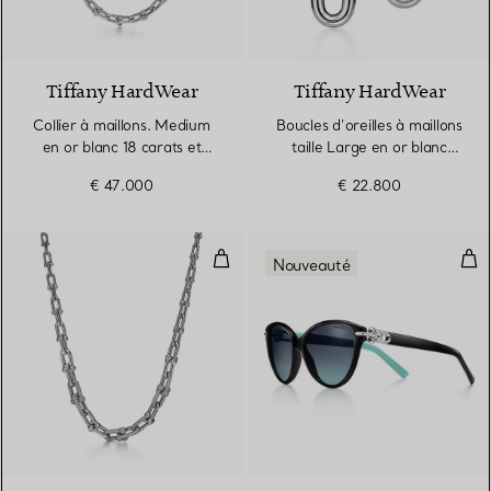
3 Matériaux
Tiffany HardWear
Tiffany HardWear
Collier à maillons. Medium
Boucles d’oreilles à maillons
en or blanc 18 carats et
taille Large en or blanc
diamants
18 carats et pavé de
€ 47.000
€ 22.800
diamants
Sautoir à maillons en or blanc 18
Sol
Nouveauté
3 Matériaux