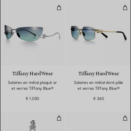
Solaires en métal plaqué or et ve
Sola
Tiffany HardWear
Tiffany HardWear
Solaires en métal plaqué or
Solaires en métal doré pâle
et verres Tiffany Blue®
et verres Tiffany Blue®
€ 1.050
€ 360
Montre en argent 925 millièmes e
Sola