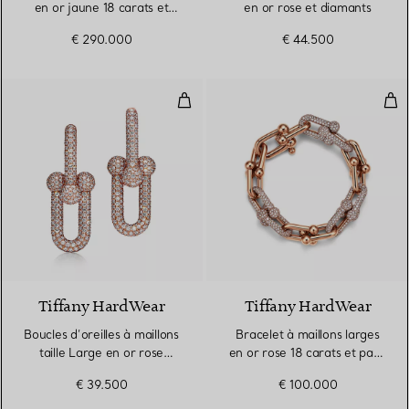
en or jaune 18 carats et
en or rose et diamants
diamants
€ 290.000
€ 44.500
Boucles d’oreilles à maillons tai
Bra
3 Matériaux
Tiffany HardWear
Tiffany HardWear
Boucles d’oreilles à maillons
Bracelet à maillons larges
taille Large en or rose
en or rose 18 carats et pavé
18 carats et pavé de
de diamants
€ 39.500
€ 100.000
diamants