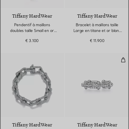
Tiffany HardWear
Tiffany HardWear
Pendentif à maillons
Bracelet à maillons taille
doubles taille Small en or
Large en titane et or blanc
rose et blanc 18 carats
18 carats
€ 3.100
€ 11.900
Bagu
2 Matériaux
Tiffany HardWear
Tiffany HardWear