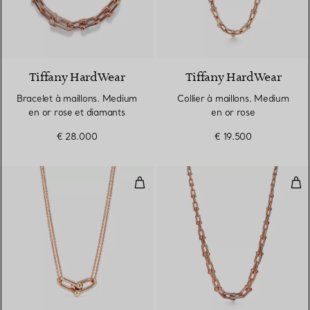
3 Matériaux
Tiffany HardWear
Tiffany HardWear
Bracelet à maillons. Medium
Collier à maillons. Medium
en or rose et diamants
en or rose
€ 28.000
€ 19.500
Pendentif à maillons doubles tail
Coll
2 Matériaux