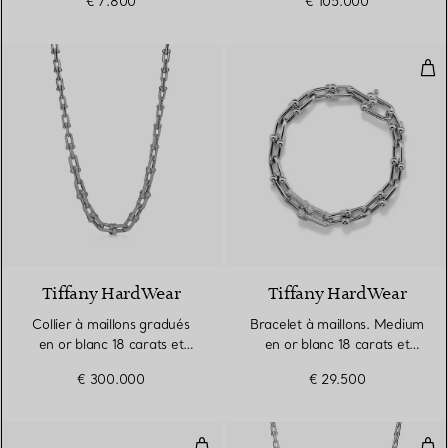
€ 7.800
€ 105.000
Bra
3 Matériaux
Tiffany HardWear
Tiffany HardWear
Collier à maillons gradués
Bracelet à maillons. Medium
en or blanc 18 carats et
en or blanc 18 carats et
diamants
diamants
€ 300.000
€ 29.500
Bracelet à maillons larges en or 
Coll