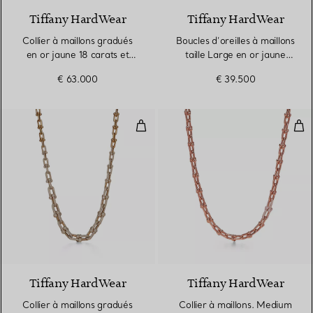
Tiffany HardWear
Tiffany HardWear
Collier à maillons gradués
Boucles d’oreilles à maillons
en or jaune 18 carats et
taille Large en or jaune
diamants
18 carats et diamants
€ 63.000
€ 39.500
Collier à maillons gradués en or 
Col
3 Matériaux
Tiffany HardWear
Tiffany HardWear
Collier à maillons gradués
Collier à maillons. Medium