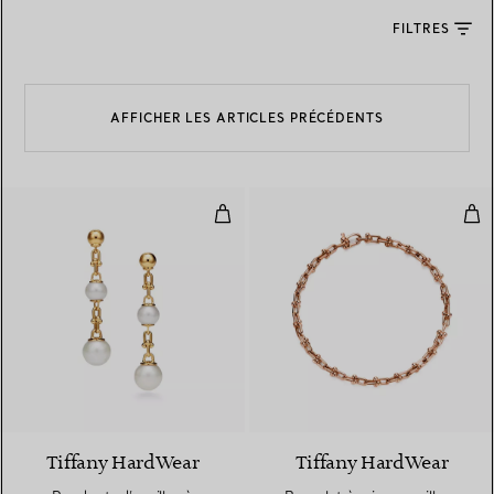
FILTRES
AFFICHER LES ARTICLES PRÉCÉDENTS
Pendants d’oreilles à maillons tri
Bra
Tiffany HardWear
Tiffany HardWear