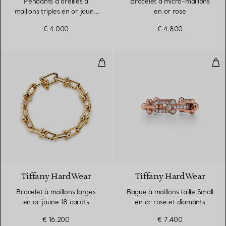
Pendants d’oreilles à
Bracelet à micro-maillons
maillons triples en or jaune
en or rose
18 carats et perles d’eau
€ 4.000
€ 4.800
douce
Bracelet à maillons larges en or 
Bagu
Tiffany HardWear
Tiffany HardWear
Bracelet à maillons larges
Bague à maillons taille Small
en or jaune 18 carats
en or rose et diamants
€ 16.200
€ 7.400