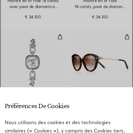
Montre en or rose 18 carats
Montre en or rose
avec pavé de diamants et
18 carats, pavé de diamants
nacre blanche
et laque noire
€ 34.100
€ 34.100
Montre en argent 925 millièmes, 
Sola
4 Matériaux
Tiffany HardWear
Tiffany HardWear
Préférences De Cookies
Montre en argent
Solaires en acétate écaille
925 millièmes, acier et
et verres marron
Nous utilisons des cookies et des technologies
diamants
€ 4.950
€ 305
similaires (« Cookies »), y compris des Cookies tiers,