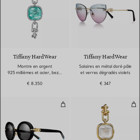
Tiffany HardWear
Tiffany HardWear
Montre en argent
Solaires en métal doré pâle
925 millièmes et acier, bezel
et verres dégradés violets
en diamants
€ 8.350
€ 347
Solaires en acétate noir et verres
Mon