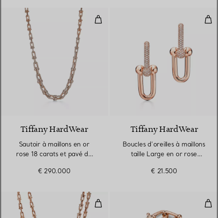
Sautoir à maillons en or rose 18 
Bouc
3 Matériaux
Tiffany HardWear
Tiffany HardWear
Sautoir à maillons en or
Boucles d’oreilles à maillons
rose 18 carats et pavé de
taille Large en or rose
diamants
18 carats et pavé de
€ 290.000
€ 21.500
diamants
Collier Wrap en or rose 18 carats
Brac