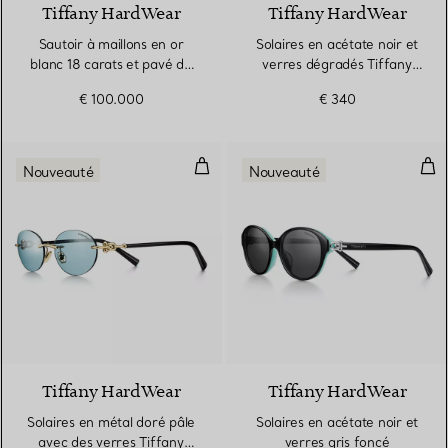
Tiffany HardWear
Tiffany HardWear
Sautoir à maillons en or
Solaires en acétate noir et
blanc 18 carats et pavé de
verres dégradés Tiffany
diamants
Blue®
€ 100.000
€ 340
Solaires en métal doré pâle avec
Sola
Nouveauté
Nouveauté
Tiffany HardWear
Tiffany HardWear
Solaires en métal doré pâle
Solaires en acétate noir et
avec des verres Tiffany
verres gris foncé