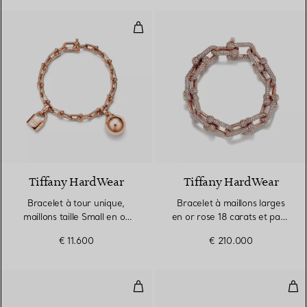
Bracelet à tour unique, maillons t
2 Matériaux
Tiffany HardWear
Tiffany HardWear
Bracelet à tour unique,
Bracelet à maillons larges
maillons taille Small en or
en or rose 18 carats et pavé
rose
de diamants
€ 11.600
€ 210.000
Bague à maillons taille Small en 
Bagu