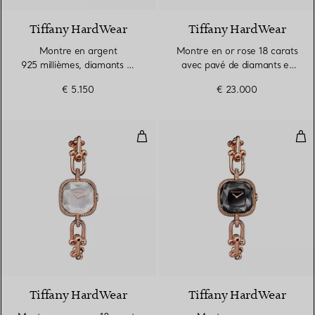
Tiffany HardWear
Tiffany HardWear
Montre en argent
Montre en or rose 18 carats
925 millièmes, diamants et
avec pavé de diamants et
nacre rose
nacre blanche
€ 5.150
€ 23.000
Montre en or rose 18 carats ave
Mon
3 Couleurs
Tiffany HardWear
Tiffany HardWear