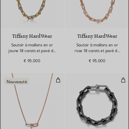
3 Matériaux
Tiffany HardWear
Tiffany HardWear
Sautoir à maillons en or
Sautoir à maillons en or
jaune 18 carats et pavé de
rose 18 carats et pavé de
diamants
diamants
€ 95.000
€ 95.000
Pendentif à maillons doubles taill
Brac
Nouveauté