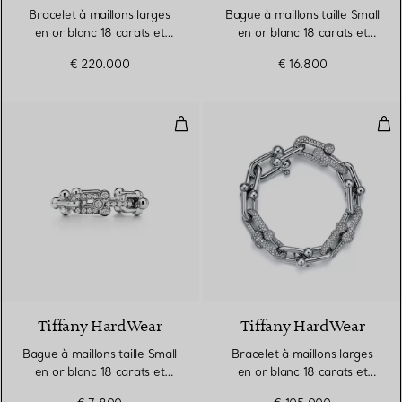
Bracelet à maillons larges
Bague à maillons taille Small
en or blanc 18 carats et
en or blanc 18 carats et
pavé de diamants
pavé de diamants
€ 220.000
€ 16.800
Bague à maillons taille Small en 
Brac
3 Matériaux
Tiffany HardWear
Tiffany HardWear
Bague à maillons taille Small
Bracelet à maillons larges
en or blanc 18 carats et
en or blanc 18 carats et
diamants
diamants