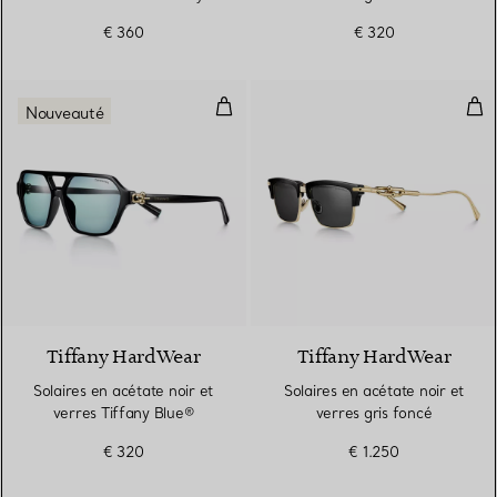
Blue®
€ 360
€ 320
Solaires en acétate noir et verre
Sola
Nouveauté
2 Couleurs
Tiffany HardWear
Tiffany HardWear
Solaires en acétate noir et
Solaires en acétate noir et
verres Tiffany Blue®
verres gris foncé
€ 320
€ 1.250