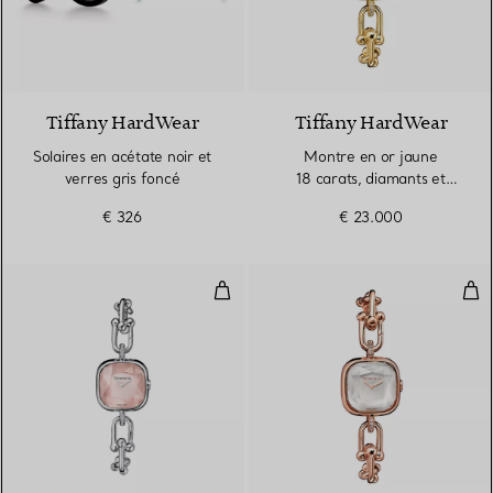
Tiffany HardWear
Tiffany HardWear
Solaires en acétate noir et
Montre en or jaune
verres gris foncé
18 carats, diamants et
nacre
€ 326
€ 23.000
Montre en argent 925 millièmes,
Mon
4 Matériaux