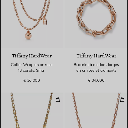
2 Matériaux
Tiffany HardWear
Tiffany HardWear
Collier Wrap en or rose
Bracelet à maillons larges
18 carats, Small
en or rose et diamants
€ 36.000
€ 34.000
Sautoir à maillons en or jaune 1
Sau