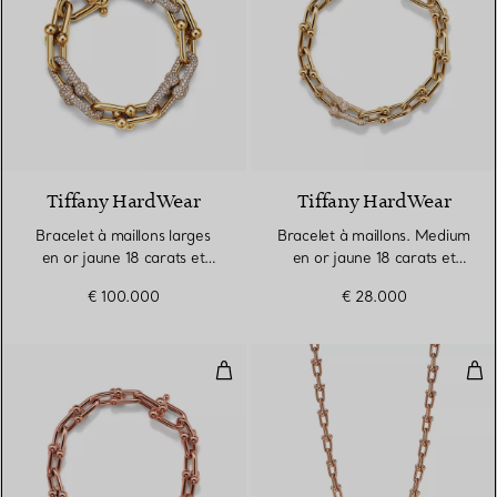
3 Matériaux
Tiffany HardWear
Tiffany HardWear
Bracelet à maillons larges
Bracelet à maillons. Medium
en or jaune 18 carats et
en or jaune 18 carats et
pavé de diamants
diamants
€ 100.000
€ 28.000
Bracelet à maillons. Medium en o
Coll