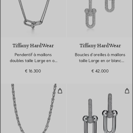
3 Matériaux
Tiffany HardWear
Tiffany HardWear
Pendentif à maillons
Boucles d’oreilles à maillons
doubles taille Large en or
taille Large en or blanc
blanc 18 carats et pavé de
18 carats et diamants
€ 16.300
€ 42.000
diamants
Collier à maillons. Medium en or 
Bouc