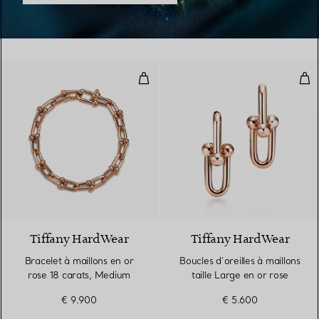
Bracelet à maillons en or rose 1
Bouc
2 Matériaux
Tiffany HardWear
Tiffany HardWear
Bracelet à maillons en or
Boucles d’oreilles à maillons
rose 18 carats, Medium
taille Large en or rose
€ 9.900
€ 5.600