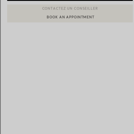
BOOK AN APPOINTMENT
CONTACTER UN CONSEILLER CLIENT OU PRENDRE RENDEZ-
Alliances pour femme
Alliances pour hommes
Prenez
rendez-vous
avec un 