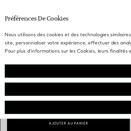
Entrez dans l’univers de Tiff
Préférences De Cookies
Aller à la page des boutiques
Nous utilisons des cookies et des technologies similaires
site, personnaliser votre expérience, effectuer des analy
Pour plus d’informations sur les Cookies, leurs finalité
Tiffany HardWear
Bracelet à maillons larges en or jaune 18 carats
€ 16.200
Taille
Guide des tailles
Small
Medium
Large
sélectionnés
AJOUTER AU PANIER