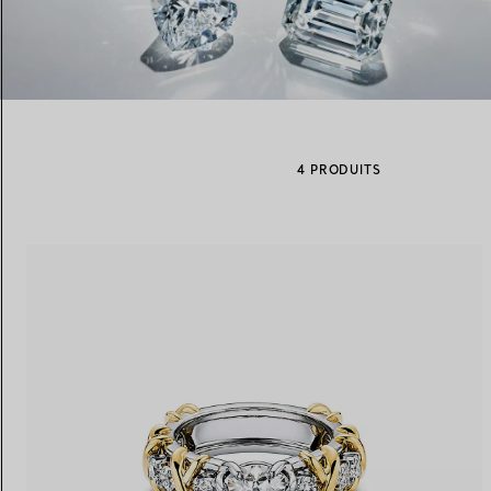
Alliances pour femme
Alliances pour hommes
4 PRODUITS
Prenez
rendez-vous
avec un 