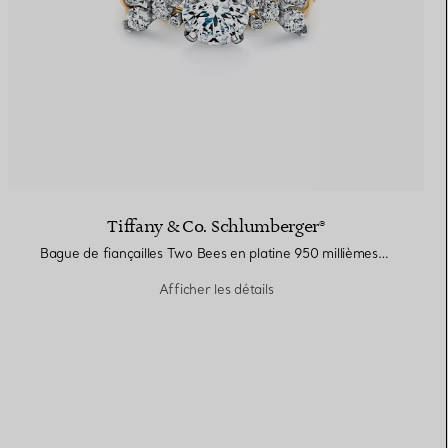
Tiffany & Co. Schlumberger®
Bague de fiançailles Two Bees en platine 950 millièmes et or 18 carats
Afficher les détails