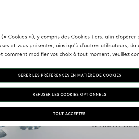
any & Co.
Inscrivez-vous
pour recevoir les dernières nouveautés, inspiration
 (« Cookies »), y compris des Cookies tiers, afin d’opérer e
ses et vous présenter, ainsi qu’à d’autres utilisateurs, du
s et comment modifier vos choix à tout moment, veuillez co
GÉRER LES PRÉFÉRENCES EN MATIÈRE DE COOKIES
Bagues en diama
REFUSER LES COOKIES OPTIONNELS
Découvrez notre sélectio
diamants éblouissants et 
TOUT ACCEPTER
amour. Nos bagues de fia
qui mettent en valeur la