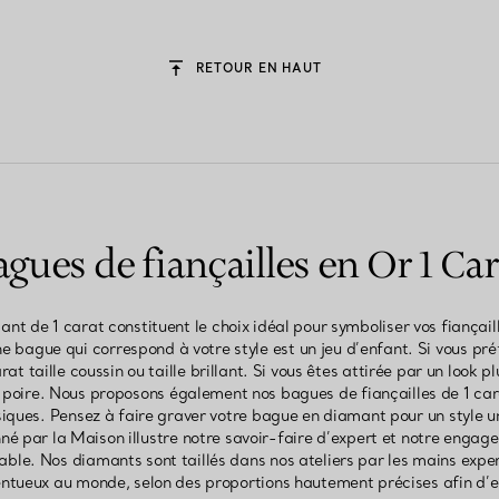
RETOUR EN HAUT
agues de fiançailles en Or 1 Car
t de 1 carat constituent le choix idéal pour symboliser vos fiançail
ne bague qui correspond à votre style est un jeu d’enfant. Si vous pr
t taille coussin ou taille brillant. Si vous êtes attirée par un look p
poire. Nous proposons également nos bagues de fiançailles de 1 
ssiques. Pensez à faire graver votre bague en diamant pour un style 
é par la Maison illustre notre savoir-faire d’expert et notre engag
le. Nos diamants sont taillés dans nos ateliers par les mains expe
entueux au monde, selon des proportions hautement précises afin d’e