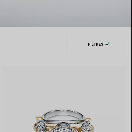
Elsa Peretti®
Comment assortir alliance et
bague de fiançailles
FILTRES