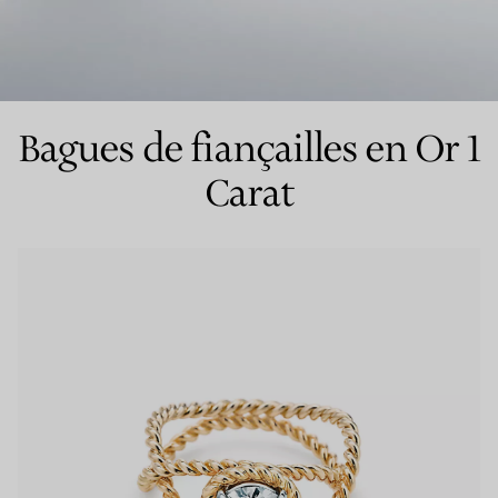
Bagues pour couples
Bagues Eternité
Bagues de fiançailles en Or 1
Carat
expert en diamants Tiffany.