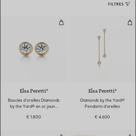
FILTRES
Boucles d’oreilles Diamonds by t
Dia
2 Matériaux
Elsa Peretti®
Elsa Peretti®
Boucles d’oreilles Diamonds
Diamonds by the Yard®
by the Yard® en or jaune
Pendants d'oreilles
18 carats
€ 1.800
€ 4.600