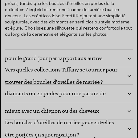
précis, tandis que les boucles d’oreilles en perles de la
collection Ziegfeld offrent une touche de lumière tout en
douceur. Les créations Elsa Peretti® ajoutent une simplicité
sculpturale, avec des diamants en serti clos au style moderne
et épuré. Choisissez une silhouette qui restera confortable tout
au long de la cérémonie et élégante sur les photos.
Comment choisir ses boucles d’oreilles de mariée
pour le grand jour par rapport aux autres
Vers quelles collections Tiffany se tourner pour
festivités nuptiales ?
Faut-il privilégier des boucles d’oreilles en
trouver des boucles d’oreilles de mariée ?
diamants ou en perles pour une parure de
Quelles boucles d’oreilles de mariée se marient le
mariage ?
mieux avec un chignon ou des cheveux
Les boucles d’oreilles de mariée peuvent-elles
détachés ?
être portées en superposition ?