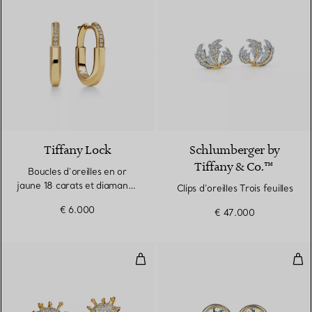
3 Matériaux
Tiffany Lock
Schlumberger by
Tiffany & Co.™
Boucles d’oreilles en or
jaune 18 carats et diamants.
Clips d’oreilles Trois feuilles
Small.
€ 6.000
€ 47.000
Clips d’oreilles Apollo
Bou