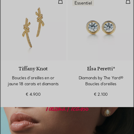
Boucles d’oreilles en or jaune 18
Dia
Essentiel
4 Matériaux
Tiffany Knot
Elsa Peretti®
Boucles d’oreilles en or
Diamonds by The Yard®
jaune 18 carats et diamants
Boucles d'oreilles
€ 4.900
€ 2.100