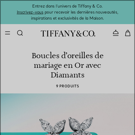
Entrez dans l’univers de Tiffany & Co.
L’été 
Inscrivez-vous
pour recevoir les dernières nouveautés,
inspirations et exclusivités de la Maison.
Contacte
Boucles d’oreilles de
mariage en Or avec
Diamants
9 PRODUITS