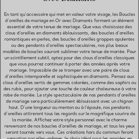
En tant qu’accessoire qui met en valeur votre visage, les Boucles
d’oreilles de mariage en Or avec Diamants forment un élément
essentiel de votre tenue de mariage. Que vous choisissiez des
clous d’oreilles en diamants éblouissants, des boucles d’oreilles
romantiques en perles, des boucles d’oreilles grappes opulentes
ou des pendants d’oreilles spectaculaires, nos plus beaux
modèles de boucles sauront sublimer votre tenue de mariée. Pour
un scintillement subtil, optez pour des clous d’oreilles classiques
que vous pourrez continuer à porter des années après votre
mariage. Impossible de se tromper avec une paire de clous
d’oreilles intemporelle et sophistiquée en diamants. Pensez aux
clous d’oreilles sertis de gemmes colorées, comme des saphirs ou
des rubis, pour ajouter une touche de couleur chaleureuse à votre
robe de mariée. Le style spectaculaire de nos pendants d’oreilles
de mariage sera particulièrement éblouissant avec un chignon
haut. D’une longueur au menton ou à l’épaule, nos pendants
d’oreilles attireront tous les regards sur le magnifique sourire de
la mariée. Affichez votre style personnel avec le charme
renversant de nos boucles d’oreilles de mariage, et tous les yeux
seront tournés vers vous. Ces créations hors du commun feront
sensation par elles-mêmes, le choix idéal pour les mariées en