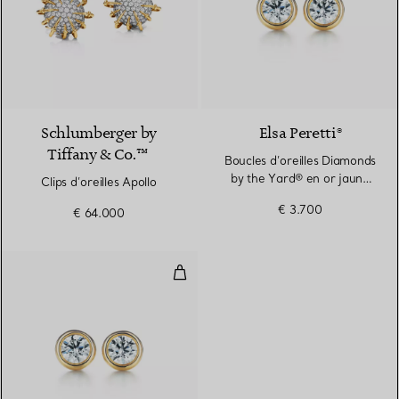
Schlumberger by
Elsa Peretti®
Tiffany & Co.™
Boucles d’oreilles Diamonds
by the Yard® en or jaune
Clips d’oreilles Apollo
18 carats
€ 3.700
€ 64.000
Diamonds by The Yard® Boucles d