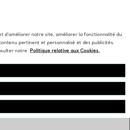
s et exclusivités de la Maison.
Contactez-nous
Connectez-vous
t d’améliorer notre site, améliorer la fonctionnalité du
 contenu pertinent et personnalisé et des publicités.
nsulter notre
Politique relative aux Cookies.