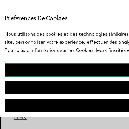
Entrez dans l’univers de Tiff
Préférences De Cookies
Aller à la page des boutiques
Nous utilisons des cookies et des technologies similaires
site, personnaliser votre expérience, effectuer des analy
Pour plus d’informations sur les Cookies, leurs finalité
Tiffany® Setting
Bague de fiançailles en or jaune 18 carats
RÉSERVEZ ICI
Adressez-vous à un expert en diamants
Tiffany.