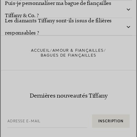
Puis-je personnaliser ma bague de fiançailles
explorer les
différentes formes
Tiffany & Co. ?
Les diamants Tiffany sont-ils issus de filières
Studio des bagues Tiffany
responsables ?
ACCUEIL
AMOUR & FIANÇAILLES
BAGUES DE FIANÇAILLES
En savoir plus sur la provenance de nos
diamants et notre approvisionnement responsable
Dernières nouveautés Tiffany
ADRESSE E-MAIL
INSCRIPTION