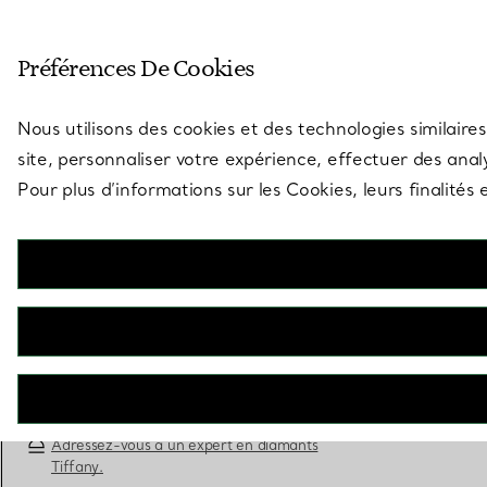
Entrez dans l’univers de Tiff
Préférences De Cookies
Aller à la page des boutiques
Nous utilisons des cookies et des technologies similaires
site, personnaliser votre expérience, effectuer des analy
Pour plus d’informations sur les Cookies, leurs finalité
Tiffany Soleste
Bague de fiançailles halo taille ovale avec anneau
en platine 950 millièmes et diamants
RÉSERVEZ ICI
Adressez-vous à un expert en diamants
Tiffany.