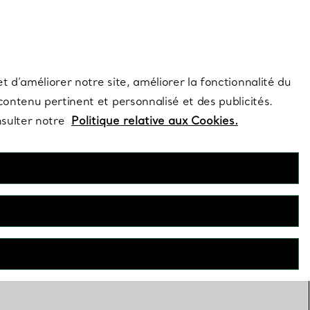
s et exclusivités de la Maison.
Contactez-nous
Connectez-vous
t d’améliorer notre site, améliorer la fonctionnalité du
 contenu pertinent et personnalisé et des publicités.
nsulter notre
Politique relative aux Cookies.