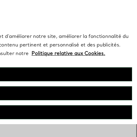
s et exclusivités de la Maison.
Contactez-nous
Connectez-vous
t d’améliorer notre site, améliorer la fonctionnalité du
 contenu pertinent et personnalisé et des publicités.
nsulter notre
Politique relative aux Cookies.