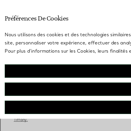
Entrez dans l’univers de Tiff
Préférences De Cookies
Aller à la page des boutiques
Nous utilisons des cookies et des technologies similaires
site, personnaliser votre expérience, effectuer des analy
Pour plus d’informations sur les Cookies, leurs finalité
Tiffany® Setting
Bague de fiançailles en platine 950 millièmes
RÉSERVEZ ICI
Adressez-vous à un expert en diamants
Tiffany.