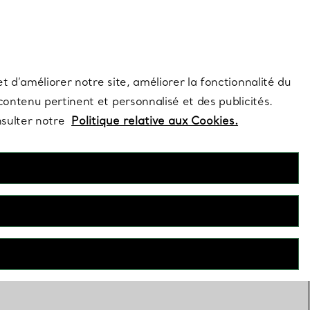
s et exclusivités de la Maison.
Contactez-nous
Connectez-vous
t d’améliorer notre site, améliorer la fonctionnalité du
 contenu pertinent et personnalisé et des publicités.
nsulter notre
Politique relative aux Cookies.