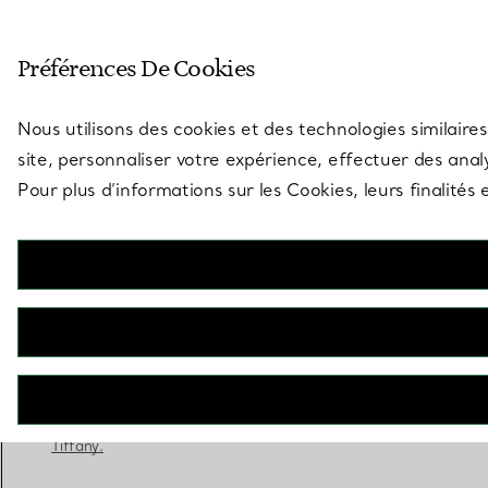
Entrez dans l’univers de Tiff
Préférences De Cookies
Aller à la page des boutiques
Nous utilisons des cookies et des technologies similaires
site, personnaliser votre expérience, effectuer des analy
Pour plus d’informations sur les Cookies, leurs finalité
Tiffany® Setting
Bague de fiançailles en platine 950 millièmes
RÉSERVEZ ICI
Adressez-vous à un expert en diamants
Tiffany.