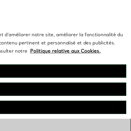
s et exclusivités de la Maison.
Contactez-nous
Connectez-vous
t d’améliorer notre site, améliorer la fonctionnalité du
 contenu pertinent et personnalisé et des publicités.
nsulter notre
Politique relative aux Cookies.