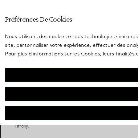
Entrez dans l’univers de Tiff
Préférences De Cookies
Aller à la page des boutiques
Nous utilisons des cookies et des technologies similaires
site, personnaliser votre expérience, effectuer des analy
Pour plus d’informations sur les Cookies, leurs finalité
Tiffany® Setting
Bague de fiançailles en platine 950 millièmes
RÉSERVEZ ICI
Adressez-vous à un expert en diamants
Tiffany.