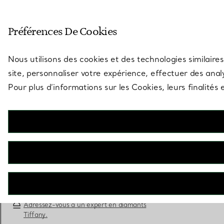
Entrez dans l’univers de Tiff
Préférences De Cookies
Aller à la page des boutiques
Nous utilisons des cookies et des technologies similaires
site, personnaliser votre expérience, effectuer des analy
Pour plus d’informations sur les Cookies, leurs finalité
Tiffany Harmony®
Bague de fiançailles taille brillant avec anneau en
platine 950 millièmes et diamants
RÉSERVEZ ICI
Adressez-vous à un expert en diamants
Tiffany.