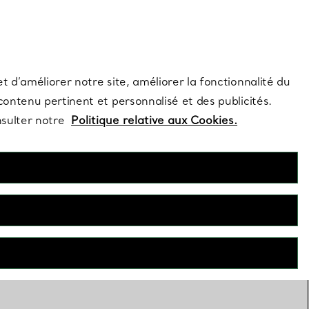
s et exclusivités de la Maison.
Contactez-nous
Connectez-vous
t d’améliorer notre site, améliorer la fonctionnalité du
 contenu pertinent et personnalisé et des publicités.
nsulter notre
Politique relative aux Cookies.