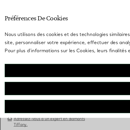
Entrez dans l’univers de Tiff
Préférences De Cookies
Aller à la page des boutiques
Nous utilisons des cookies et des technologies similaires
site, personnaliser votre expérience, effectuer des analy
Pour plus d’informations sur les Cookies, leurs finalité
Tiffany True
Bague de fiançailles en platine 950 millièmes
ornée d’un diamant Tiffany True
RÉSERVEZ ICI
Adressez-vous à un expert en diamants
Tiffany.