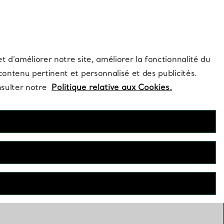
s et exclusivités de la Maison.
Contactez-nous
Connectez-vous
t d’améliorer notre site, améliorer la fonctionnalité du
 contenu pertinent et personnalisé et des publicités.
nsulter notre
Politique relative aux Cookies.