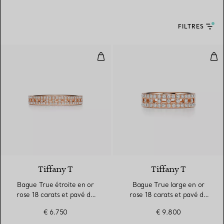
FILTRES
Bague True étroite en or rose 18
Bag
3 Matériaux
Tiffany T
Tiffany T
Bague True étroite en or
Bague True large en or
rose 18 carats et pavé de
rose 18 carats et pavé de
diamants
diamants
€ 6.750
€ 9.800