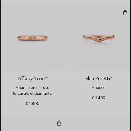
Alli
2 Matériaux
Tiffany True™
Elsa Peretti®
Alliance en or rose
Alliance
18 carats et diamants.
€ 1.400
Largeur
€ 1.800
Anneau