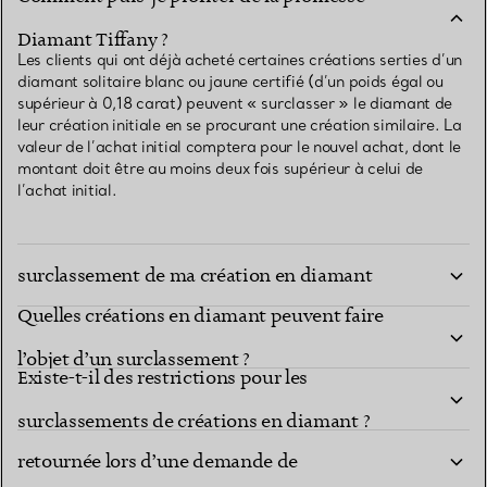
Diamant Tiffany ?
Les clients qui ont déjà acheté certaines créations serties d’un
diamant solitaire blanc ou jaune certifié (d’un poids égal ou
supérieur à 0,18 carat) peuvent « surclasser » le diamant de
leur création initiale en se procurant une création similaire. La
valeur de l’achat initial comptera pour le nouvel achat, dont le
montant doit être au moins deux fois supérieur à celui de
l’achat initial.
Comment puis-je commencer le processus de
surclassement de ma création en diamant
Quelles créations en diamant peuvent faire
solitaire ?
l’objet d’un surclassement ?
Existe-t-il des restrictions pour les
Quelle est le crédit obtenu pour la marchandise
surclassements de créations en diamant ?
retournée lors d’une demande de