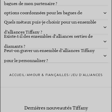
Les collections Tiffany proposent-elles des
bagues de mon partenaire ?
options coordonnées pour les bagues de
Quels métaux puis-je choisir pour un ensemble
fiançailles et les alliances ?
d’alliances Tiffany ?
Existe‑t‑il des ensembles d’alliances serties de
diamants ?
Peut-on graver un ensemble d’alliances Tiffany
pour le personnaliser ?
ACCUEIL
AMOUR & FIANÇAILLES
JEU D'ALLIANCES
Dernières nouveautés Tiffany