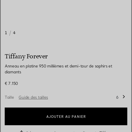
1
/
4
Tiffany Forever
Anneau en platine 950 millièmes et demi-tour de saphirs et
diamants
€ 7.150
Taille
Guide des tailles
6
AJOUTER AU PANIER