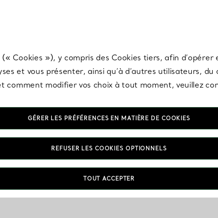
any & Co.
Inscrivez-vous
pour recevoir les dernières nouveautés, inspiration
 (« Cookies »), y compris des Cookies tiers, afin d’opérer e
ses et vous présenter, ainsi qu’à d’autres utilisateurs, du
s et comment modifier vos choix à tout moment, veuillez co
GÉRER LES PRÉFÉRENCES EN MATIÈRE DE COOKIES
REFUSER LES COOKIES OPTIONNELS
Taxes & Droits de douane
FAQ
TOUT ACCEPTER