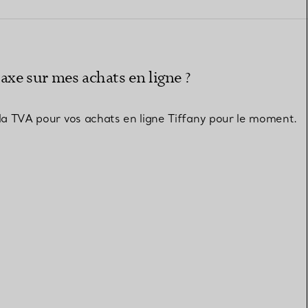
Elsa Peretti®
Comment assortir alliance et
bague de fiançailles
xe sur mes achats en ligne ?
la TVA pour vos achats en ligne Tiffany pour le moment.