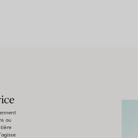
vice
rennent
ns ou
tière
s’agisse