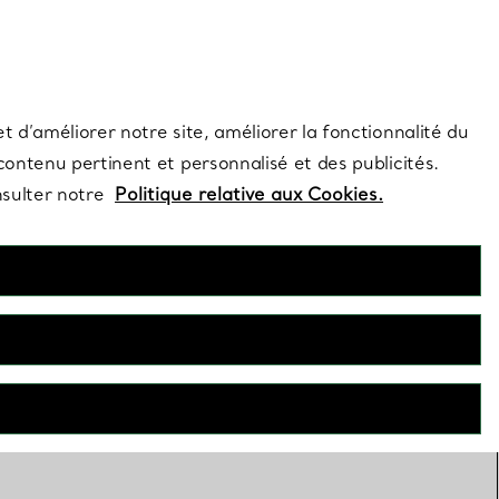
s et exclusivités de la Maison.
Contactez-nous
Connectez-vo
t d’améliorer notre site, améliorer la fonctionnalité du
 contenu pertinent et personnalisé et des publicités.
nsulter notre
Politique relative aux Cookies.