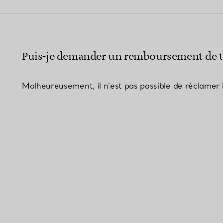
Bagues pour couples
Bagues Eternité
Puis-je demander un remboursement de ta
expert en diamants Tiffany.
Malheureusement, il n'est pas possible de réclamer 