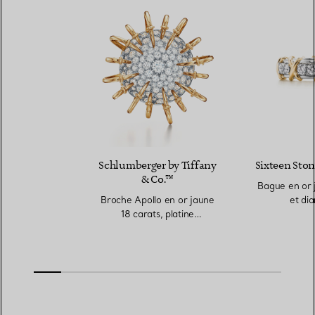
Schlumberger by Tiffany
Sixteen Ston
& Co.™
Bague en or j
Broche Apollo en or jaune
et di
18 carats, platine
950 millièmes et diamants