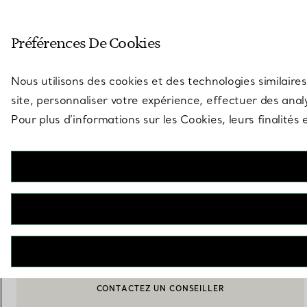
Entrez dans l’univers de Tiff
Préférences De Cookies
Aller à la page des boutiques
Nous utilisons des cookies et des technologies similaires
site, personnaliser votre expérience, effectuer des analy
Pour plus d’informations sur les Cookies, leurs finalité
Tiny Tiffany
Cadre Animaux marins en argent 925 millièmes
€ 1.450
AJOUTER AU PANIER
CONTACTEZ UN CONSEILLER
CONTACTER UN CONSEILLER CLIENT OU PRENDRE RENDEZ-