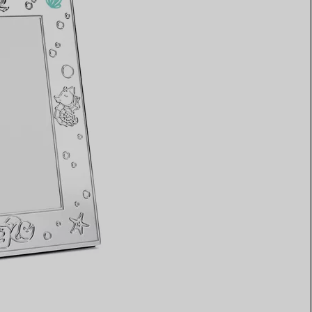
Elsa Peretti®
Comment assortir alliance et
bague de fiançailles