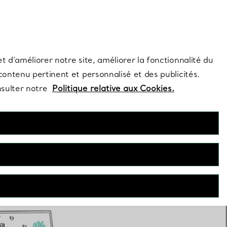
s et exclusivités de la Maison.
Contactez-nous
Connectez-vous
t d’améliorer notre site, améliorer la fonctionnalité du
 contenu pertinent et personnalisé et des publicités.
nsulter notre
Politique relative aux Cookies.