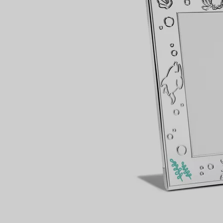
Bagues pour couples
Bagues Eternité
expert en diamants Tiffany.