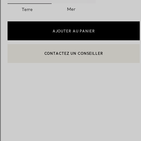
sélectionnés
Mer
Terre
Alliances pour femme
Alliances pour hommes
AJOUTER AU PANIER
CONTACTEZ UN CONSEILLER
Prenez
rendez-vous
avec un 
CONTACTER UN CONSEILLER CLIENT OU PRENDRE RENDEZ-
BOOK AN APPOINTMENT