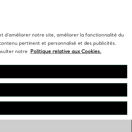
s et exclusivités de la Maison.
Contactez-nous
Connectez-vous
t d’améliorer notre site, améliorer la fonctionnalité du
 contenu pertinent et personnalisé et des publicités.
nsulter notre
Politique relative aux Cookies.