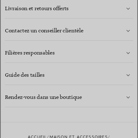
Livraison et retours offerts
Contactez un conseiller clientèle
EN SAVOIR PLUS
Filières responsables
Guide des tailles
CONTACTEZ-NOUS
EN SAVOIR PLUS
Rendez-vous dans une boutique
EN SAVOIR PLUS
ACCUEIL
MAISON ET ACCESSOIRES
TROUVEZ LA BOUTIQUE LA PLUS PROCHE