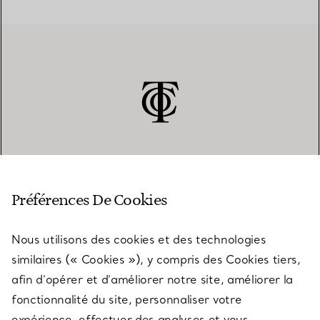
SERVICE CLIENT
Préférences De Cookies
Nous utilisons des cookies et des technologies
SERVICES
similaires (« Cookies »), y compris des Cookies tiers,
afin d’opérer et d’améliorer notre site, améliorer la
fonctionnalité du site, personnaliser votre
À PROPOS
expérience, effectuer des analyses et vous