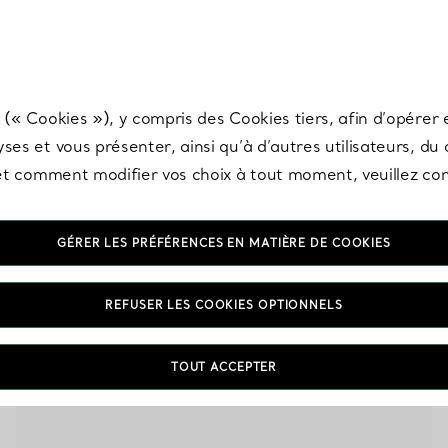
any & Co.
Inscrivez-vous
pour recevoir les dernières nouveautés, inspiration
 (« Cookies »), y compris des Cookies tiers, afin d’opérer e
ses et vous présenter, ainsi qu’à d’autres utilisateurs, du
s et comment modifier vos choix à tout moment, veuillez co
GÉRER LES PRÉFÉRENCES EN MATIÈRE DE COOKIES
Lunettes de soleil papillon
REFUSER LES COOKIES OPTIONNELS
TOUT ACCEPTER