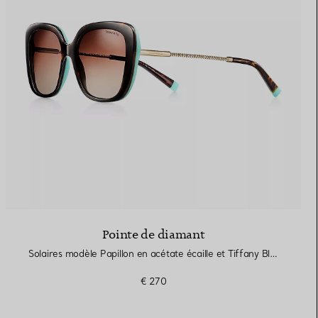
Elsa Peretti®
Comment assortir alliance et
bague de fiançailles
Pointe de diamant
Solaires modèle Papillon en acétate écaille et Tiffany Blue® avec détails en métal doré pâle
€ 270