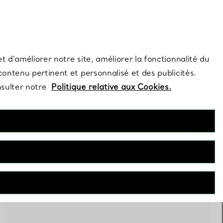
s et exclusivités de la Maison.
Contactez-nous
Connectez-vo
t d’améliorer notre site, améliorer la fonctionnalité du
 contenu pertinent et personnalisé et des publicités.
nsulter notre
Politique relative aux Cookies.
FILTRES