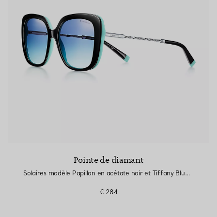
Bagues pour couples
Bagues Eternité
expert en diamants Tiffany.
Pointe de diamant
Solaires modèle Papillon en acétate noir et Tiffany Blue® avec détails en métal argenté
€ 284