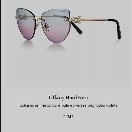
Alliances pour femme
Alliances pour hommes
Prenez
rendez-vous
avec un 
Tiffany HardWear
Solaires en métal doré pâle et verres dégradés violets
€ 347