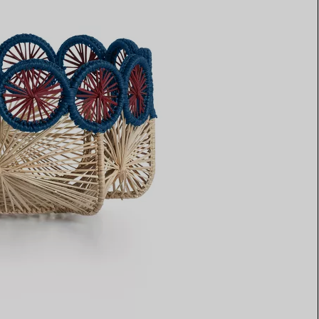
Elsa Peretti®
Comment assortir alliance et
bague de fiançailles