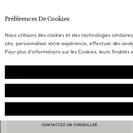
Entrez dans l’univers de Tiff
Préférences De Cookies
Aller à la page des boutiques
Nous utilisons des cookies et des technologies similaires
site, personnaliser votre expérience, effectuer des analy
Pour plus d’informations sur les Cookies, leurs finalité
Tiffany Batik
Panier en raphia multicolore
€ 250
INDISPONIBLE
CONTACTEZ UN CONSEILLER
CONTACTER UN CONSEILLER CLIENT OU PRENDRE RENDEZ-
BOOK AN APPOINTMENT