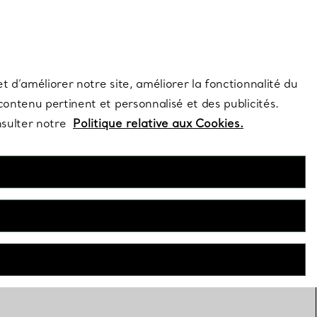
s et exclusivités de la Maison.
Contactez-nous
Connectez-vous
t d’améliorer notre site, améliorer la fonctionnalité du
 contenu pertinent et personnalisé et des publicités.
nsulter notre
Politique relative aux Cookies.