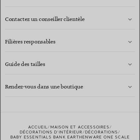
Contactez un conseiller clientèle
EN SAVOIR PLUS
Filières responsables
Guide des tailles
CONTACTEZ-NOUS
EN SAVOIR PLUS
Rendez-vous dans une boutique
EN SAVOIR PLUS
ACCUEIL
MAISON ET ACCESSOIRES
TROUVEZ LA BOUTIQUE LA PLUS PROCHE
DÉCORATIONS D'INTÉRIEUR
DÉCORATIONS
BABY ESSENTIALS BANK EARTHENWARE ONE SCALE