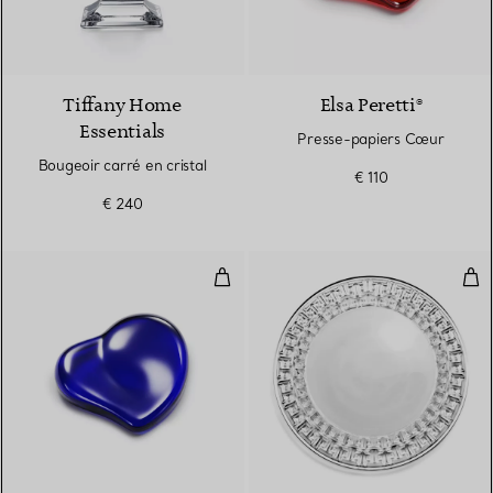
Tiffany Home
Elsa Peretti®
Essentials
Presse-papiers Cœur
Bougeoir carré en cristal
€ 110
€ 240
Presse-papiers Cœur
Plat