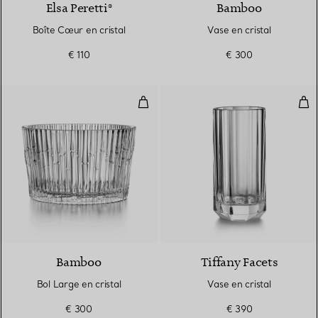
Elsa Peretti®
Bamboo
Boîte Cœur en cristal
Vase en cristal
€ 110
€ 300
Bol Large en cristal
Vase
Bamboo
Tiffany Facets
Bol Large en cristal
Vase en cristal
€ 300
€ 390