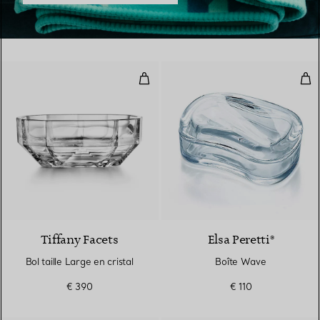
Bol taille Large en cristal
Boî
Tiffany Facets
Elsa Peretti®
Bol taille Large en cristal
Boîte Wave
€ 390
€ 110