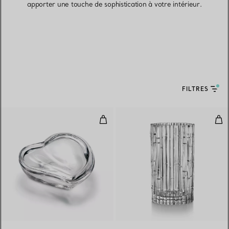
apporter une touche de sophistication à votre intérieur.
FILTRES
Boîte Cœur en cristal
Vase