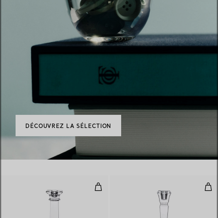
DÉCOUVREZ LA SÉLECTION
Bougeoir classique en cristal
Boug