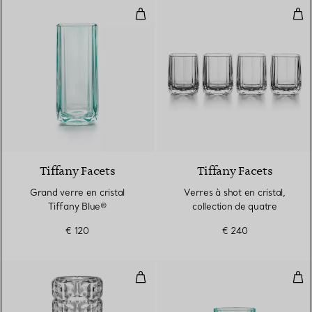
Grand verre en cristal Tiffany Bl
Verr
2 Couleurs
Tiffany Facets
Tiffany Facets
Grand verre en cristal
Verres à shot en cristal,
Tiffany Blue®
collection de quatre
€ 120
€ 240
Vase True en cristal
Verr