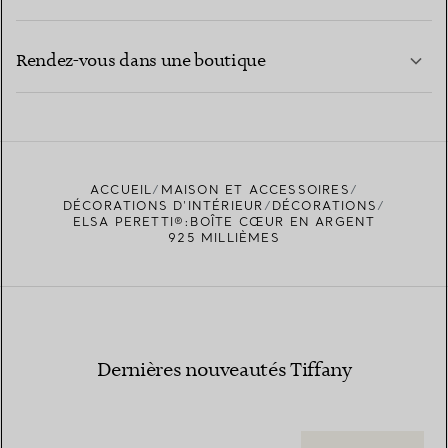
CONTACTEZ-NOUS
EN SAVOIR PLUS
Rendez-vous dans une boutique
EN SAVOIR PLUS
ACCUEIL
MAISON ET ACCESSOIRES
TROUVEZ LA BOUTIQUE LA PLUS PROCHE
DÉCORATIONS D'INTÉRIEUR
DÉCORATIONS
ELSA PERETTI®:BOÎTE CŒUR EN ARGENT
925 MILLIÈMES
Dernières nouveautés Tiffany