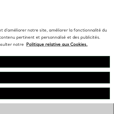
s et exclusivités de la Maison.
Contactez-nous
Connectez-vous
t d’améliorer notre site, améliorer la fonctionnalité du
 contenu pertinent et personnalisé et des publicités.
nsulter notre
Politique relative aux Cookies.