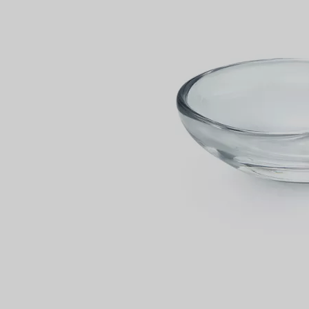
Bagues pour couples
Bagues Eternité
expert en diamants Tiffany.