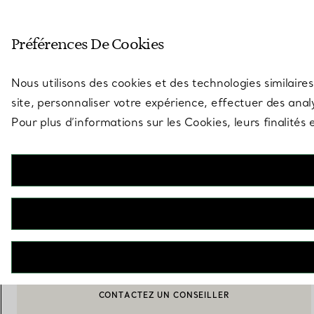
Entrez dans l’univers de Tiff
Préférences De Cookies
Aller à la page des boutiques
Nous utilisons des cookies et des technologies similaires
site, personnaliser votre expérience, effectuer des analy
Pour plus d’informations sur les Cookies, leurs finalité
Elsa Peretti®
Plat Thumbprint
€ 170
AJOUTER AU PANIER
CONTACTEZ UN CONSEILLER
CONTACTER UN CONSEILLER CLIENT OU PRENDRE RENDEZ-