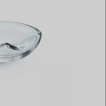
Elsa Peretti®
Comment assortir alliance et
bague de fiançailles