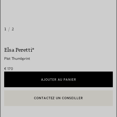
1
/
2
Elsa Peretti®
Plat Thumbprint
€ 170
AJOUTER AU PANIER
CONTACTEZ UN CONSEILLER
CONTACTER UN CONSEILLER CLIENT OU PRENDRE RENDEZ-V
BOOK AN APPOINTMENT