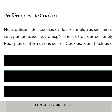
Entrez dans l’univers de Tiff
Préférences De Cookies
Aller à la page des boutiques
Nous utilisons des cookies et des technologies similaires
site, personnaliser votre expérience, effectuer des analy
Pour plus d’informations sur les Cookies, leurs finalité
Elsa Peretti®
Plat Thumbprint
€ 190
AJOUTER AU PANIER
CONTACTEZ UN CONSEILLER
CONTACTER UN CONSEILLER CLIENT OU PRENDRE RENDEZ-