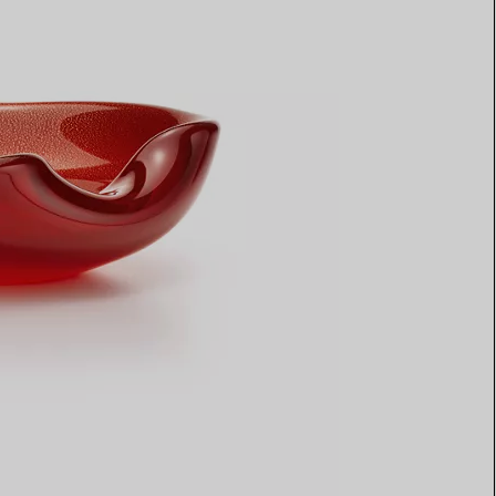
Elsa Peretti®
Comment assortir alliance et
bague de fiançailles