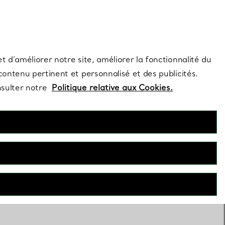
s et exclusivités de la Maison.
Contactez-nous
Connectez-vous
t d’améliorer notre site, améliorer la fonctionnalité du
 contenu pertinent et personnalisé et des publicités.
nsulter notre
Politique relative aux Cookies.