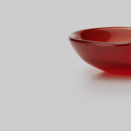
Bagues pour couples
Bagues Eternité
expert en diamants Tiffany.