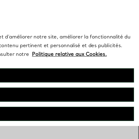
s et exclusivités de la Maison.
Contactez-nous
Connectez-vous
t d’améliorer notre site, améliorer la fonctionnalité du
 contenu pertinent et personnalisé et des publicités.
nsulter notre
Politique relative aux Cookies.