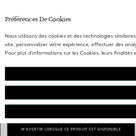
Entrez dans l’univers de Tiff
Préférences De Cookies
Aller à la page des boutiques
Nous utilisons des cookies et des technologies similaires
site, personnaliser votre expérience, effectuer des analy
Pour plus d’informations sur les Cookies, leurs finalité
Elsa Peretti®
Starfish
€ 750
Scale
Medium
Large
sélectionnés
M’AVERTIR LORSQUE CE PRODUIT EST DISPONIBLE