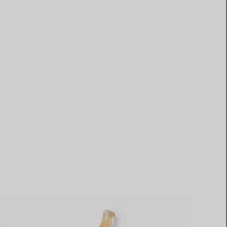
Elsa Peretti®
Comment assortir alliance et
bague de fiançailles