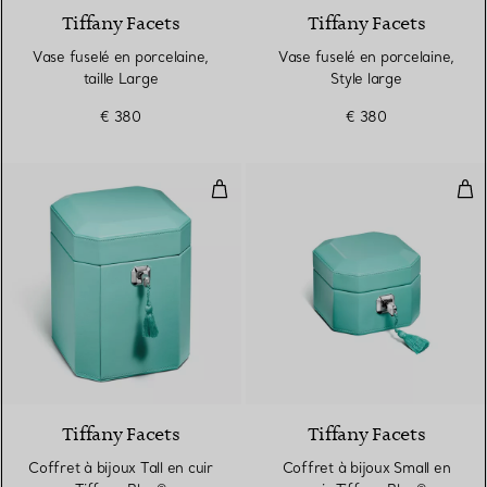
Tiffany Facets
Tiffany Facets
Vase fuselé en porcelaine,
Vase fuselé en porcelaine,
taille Large
Style large
€ 380
€ 380
Coffret à bijoux Tall en cuir Tiff
Coff
2 Couleurs
Tiffany Facets
Tiffany Facets
Coffret à bijoux Tall en cuir
Coffret à bijoux Small en