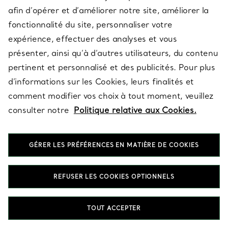
afin d’opérer et d’améliorer notre site, améliorer la
fonctionnalité du site, personnaliser votre
PLUS DE RÉSULTATS
expérience, effectuer des analyses et vous
présenter, ainsi qu’à d’autres utilisateurs, du contenu
pertinent et personnalisé et des publicités. Pour plus
RETOUR EN HAUT
d’informations sur les Cookies, leurs finalités et
comment modifier vos choix à tout moment, veuillez
consulter notre
Politique relative aux Cookies.
GÉRER LES PRÉFÉRENCES EN MATIÈRE DE COOKIES
Décorations en Gold
REFUSER LES COOKIES OPTIONNELS
Conçue pour imprégner de beauté le quotidien, notre collection
unique de Décorations en Gold pour la maison transforme de
TOUT ACCEPTER
manière extraordinaire les espaces et les moments les plus
importants de votre vie. Apportez de subtiles touches de bonheur