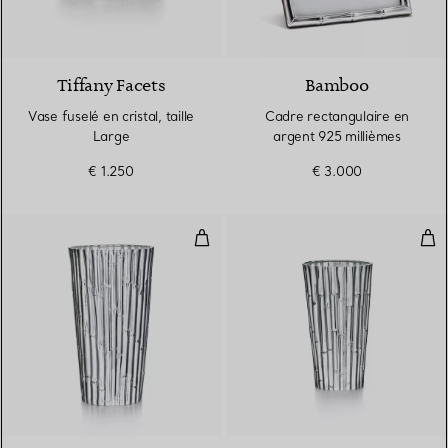
Tiffany Facets
Bamboo
Vase fuselé en cristal, taille
Cadre rectangulaire en
Large
argent 925 millièmes
€ 1.250
€ 3.000
Vase Medium en argent 925 mill
Vas