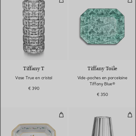
Tiffany T
Tiffany Toile
Vase True en cristal
Vide-poches en porcelaine
Tiffany Blue®
€ 390
€ 350
Vide-poches en porcelaine
Vase