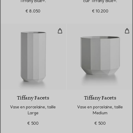
Tiffany Blue®.
cuir Tiffany Blue®.
€ 8.050
€ 10.200
Vase en porcelaine, taille Large
Vas
Tiffany Facets
Tiffany Facets
Vase en porcelaine, taille
Vase en porcelaine, taille
Large
Medium
€ 500
€ 500