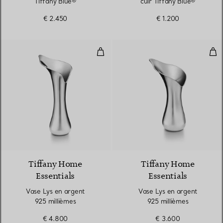
Tiffany Blue®
cuir Tiffany Blue®
€ 2.450
€ 1.200
Vase Lys en argent 925 millième
Vas
Tiffany Home
Tiffany Home
Essentials
Essentials
Vase Lys en argent
Vase Lys en argent
925 millièmes
925 millièmes
€ 4.800
€ 3.600