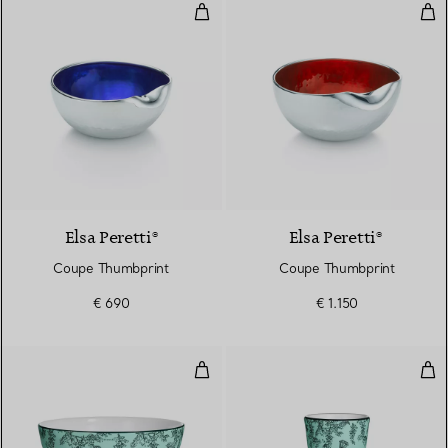
Coupe Thumbprint
Cou
Elsa Peretti®
Elsa Peretti®
Coupe Thumbprint
Coupe Thumbprint
€ 690
€ 1.150
Bol à céréales en porcelaine Tif
Coq