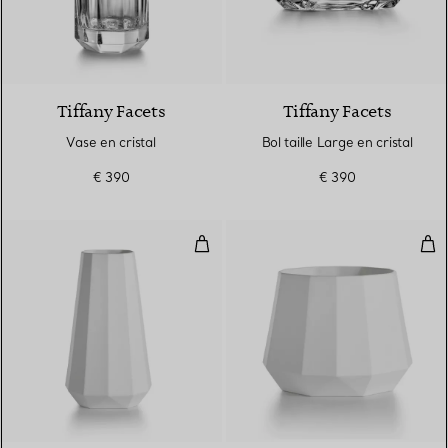
Tiffany Facets
Tiffany Facets
Vase en cristal
Bol taille Large en cristal
€ 390
€ 390
Vase fuselé en porcelaine, taille
Vase