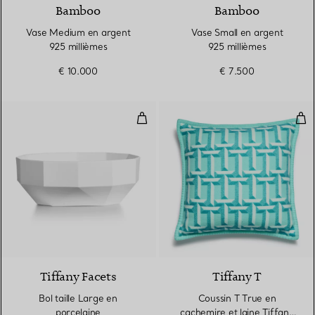
Bamboo
Bamboo
Vase Medium en argent
Vase Small en argent
925 millièmes
925 millièmes
€ 10.000
€ 7.500
Bol taille Large en porcelaine
Cou
Tiffany Facets
Tiffany T
Bol taille Large en
Coussin T True en
porcelaine
cachemire et laine Tiffany