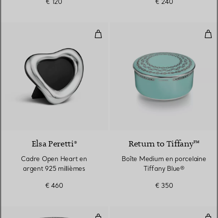
€ 120
€ 240
Cadre Open Heart en argent 925
Boî
Elsa Peretti®
Return to Tiffany™
Cadre Open Heart en
Boîte Medium en porcelaine
argent 925 millièmes
Tiffany Blue®
€ 460
€ 350
Vase True en cristal
Vid