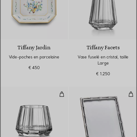
Tiffany Jardin
Tiffany Facets
Vide-poches en porcelaine
Vase fuselé en cristal, taille
Large
€ 450
€ 1.250
Vase fuselé en cristal, taille Larg
Cad