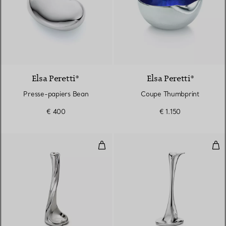
Elsa Peretti®
Elsa Peretti®
Presse-papiers Bean
Coupe Thumbprint
€ 400
€ 1.150
Bougeoir Bone
Bou