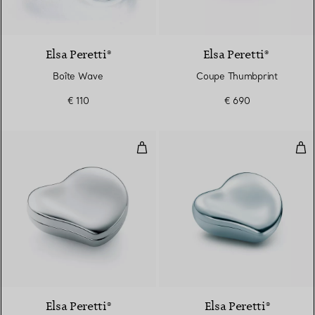
Elsa Peretti®
Elsa Peretti®
Boîte Wave
Coupe Thumbprint
€ 110
€ 690
Boîte Cœur en argent 925 milliè
Boî
Elsa Peretti®
Elsa Peretti®