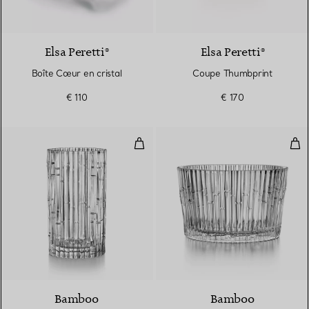
Elsa Peretti®
Elsa Peretti®
Boîte Cœur en cristal
Coupe Thumbprint
€ 110
€ 170
Vase en cristal
Bol 
Bamboo
Bamboo