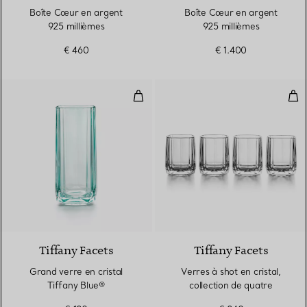
Boîte Cœur en argent
Boîte Cœur en argent
925 millièmes
925 millièmes
€ 460
€ 1.400
Grand verre en cristal Tiffany Bl
Verr
2 Couleurs
Tiffany Facets
Tiffany Facets
Grand verre en cristal
Verres à shot en cristal,
Tiffany Blue®
collection de quatre