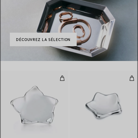
DÉCOUVREZ LA SÉLECTION
Plat Étoile
Plat