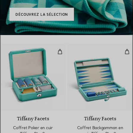
DÉCOUVREZ LA SÉLECTION
Coffret Poker en cuir Tiffany Blu
Cof
Tiffany Facets
Tiffany Facets
Coffret Poker en cuir
Coffret Backgammon en