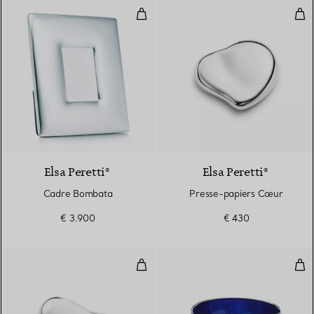
Cadre Bombata
Pre
Elsa Peretti®
Elsa Peretti®
Cadre Bombata
Presse-papiers Cœur
€ 3.900
€ 430
Presse-papiers Bean
Cou