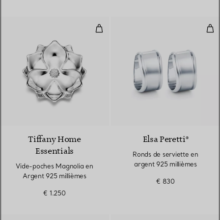
Vide-poches Magnolia en Argent
Ron
Tiffany Home
Elsa Peretti®
Essentials
Ronds de serviette en
argent 925 millièmes
Vide-poches Magnolia en
Argent 925 millièmes
€ 830
€ 1.250