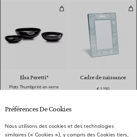
Plats Thumbprint en verre de Ven
Cad
Elsa Peretti®
Cadre de naissance
Plats Thumbprint en verre
€ 1.150
de Venise noir, ensemble de
trois
€ 600
Préférences De Cookies
Nous utilisons des cookies et des technologies
Résultats affichés 1 - 60 sur 176
similaires (« Cookies »), y compris des Cookies tiers,