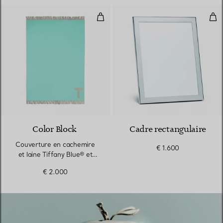
Couverture en cachemire et laine
Cad
Color Block
Cadre rectangulaire
Couverture en cachemire
€ 1.600
et laine Tiffany Blue® et
brun camel
€ 2.000