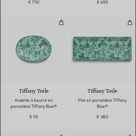
€ 750
€ 690
Assiette à beurre en porcelaine 
Pla
Tiffany Toile
Tiffany Toile
Assiette à beurre en
Plat en porcelaine Tiffany
porcelaine Tiffany Blue®
Blue®
€ 95
€ 380