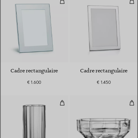
Cadre rectangulaire
Cad
Cadre rectangulaire
Cadre rectangulaire
€ 1.600
€ 1.450
Vase en cristal
Bol 