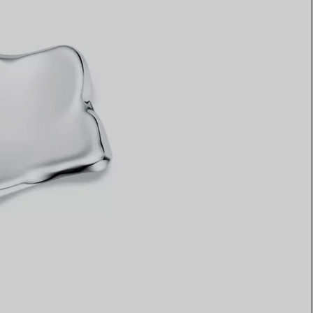
Elsa Peretti®
Comment assortir alliance et
bague de fiançailles