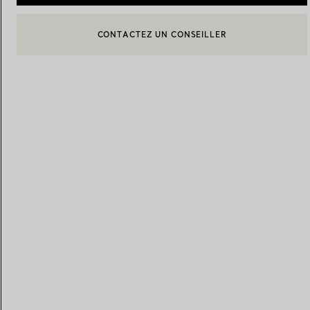
CONTACTEZ UN CONSEILLER
CONTACTER UN CONSEILLER CLIENT OU PRENDRE RENDEZ-
Alliances pour femme
Alliances pour hommes
BOOK AN APPOINTMENT
Prenez
rendez-vous
avec un 