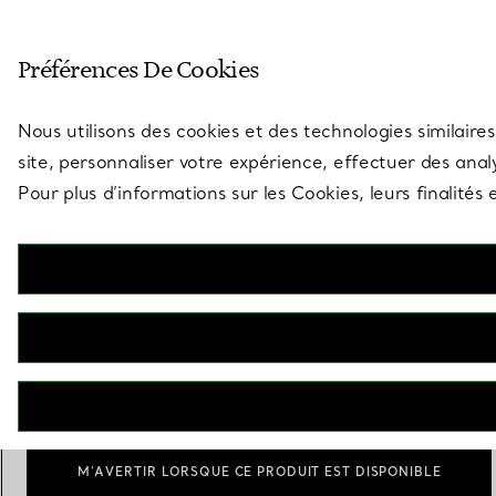
Entrez dans l’univers de Tiff
Préférences De Cookies
Aller à la page des boutiques
Nous utilisons des cookies et des technologies similaires
site, personnaliser votre expérience, effectuer des analy
Pour plus d’informations sur les Cookies, leurs finalité
Elsa Peretti®
Plat Étoile
€ 490
Scale
Small
Medium
Large
sélectionnés
M’AVERTIR LORSQUE CE PRODUIT EST DISPONIBLE