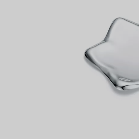
VOUS
Bagues pour couples
Bagues Eternité
expert en diamants Tiffany.