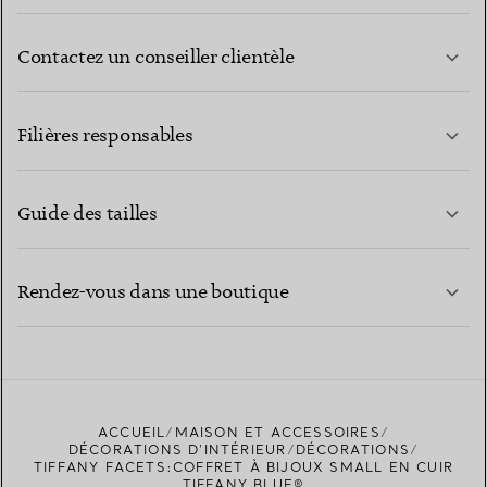
Contactez un conseiller clientèle
EN SAVOIR PLUS
Filières responsables
Guide des tailles
CONTACTEZ-NOUS
EN SAVOIR PLUS
Rendez-vous dans une boutique
EN SAVOIR PLUS
ACCUEIL
MAISON ET ACCESSOIRES
TROUVEZ LA BOUTIQUE LA PLUS PROCHE
DÉCORATIONS D'INTÉRIEUR
DÉCORATIONS
TIFFANY FACETS:COFFRET À BIJOUX SMALL EN CUIR
TIFFANY BLUE®