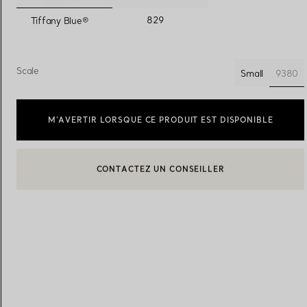
sélectionnés
829
Tiffany Blue®
Alliances pour femme
Alliances pour hommes
Scale
9380
Small
séle
Prenez
rendez-vous
avec un 
M’AVERTIR LORSQUE CE PRODUIT EST DISPONIBLE
BOOK AN APPOINTMENT
CONTACTER UN CONSEILLER CLIENT OU PRENDRE RENDEZ-