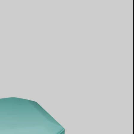
Elsa Peretti®
Comment assortir alliance et
bague de fiançailles