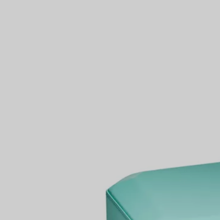
Bagues pour couples
Bagues Eternité
ctionnés
expert en diamants Tiffany.
VOUS