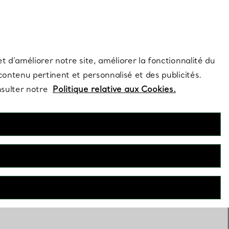
s et exclusivités de la Maison.
Contactez-nous
Connectez-vous
t d’améliorer notre site, améliorer la fonctionnalité du
 contenu pertinent et personnalisé et des publicités.
nsulter notre
Politique relative aux Cookies.